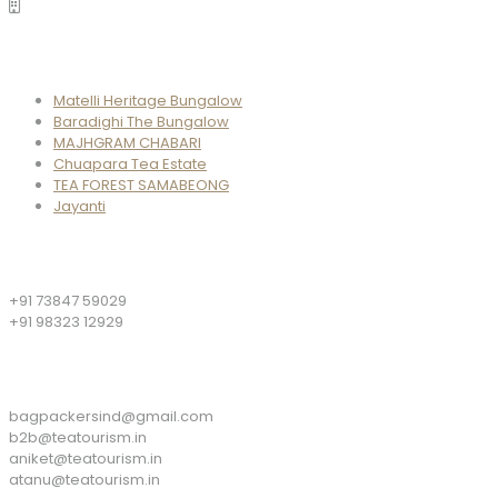
Properties
Matelli Heritage Bungalow
Baradighi The Bungalow
MAJHGRAM CHABARI
Chuapara Tea Estate
TEA FOREST SAMABEONG
Jayanti
Phone
+91 73847 59029
+91 98323 12929
Email
bagpackersind@gmail.com
b2b@teatourism.in
aniket@teatourism.in
atanu@teatourism.in