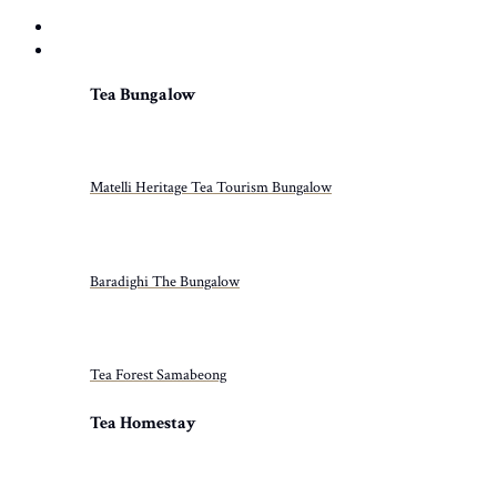
HOME
PROPERTIES
Tea Bungalow
Matelli Heritage Tea Tourism Bungalow
Baradighi The Bungalow
Tea Forest Samabeong
Tea Homestay