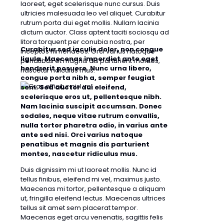
laoreet, eget scelerisque nunc cursus. Duis
ultricies malesuada leo vel aliquet. Curabitur
rutrum porta dui eget mollis. Nullam lacinia
dictum auctor. Class aptent taciti sociosqu ad
litora torquent per conubia nostra, per
Curabitur sed iaculis dolor, non congue
inceptos himenaeos. Orci varius natoque
ligula. Maecenas imperdiet ante eget
penatibus et magnis dis parturient montes,
hendrerit posuere. Nunc urna libero,
nascetur ridiculus mus.
congue porta nibh a, semper feugiat
sem. Sed auctor dui eleifend,
scelerisque eros ut, pellentesque nibh.
Nam lacinia suscipit accumsan. Donec
sodales, neque vitae rutrum convallis,
nulla tortor pharetra odio, in varius ante
ante sed nisi. Orci varius natoque
penatibus et magnis dis parturient
montes, nascetur ridiculus mus.
Duis dignissim mi ut laoreet mollis. Nunc id
tellus finibus, eleifend mi vel, maximus justo.
Maecenas mi tortor, pellentesque a aliquam
ut, fringilla eleifend lectus. Maecenas ultrices
tellus sit amet sem placerat tempor.
Maecenas eget arcu venenatis, sagittis felis