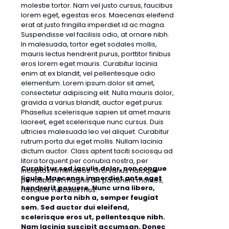
molestie tortor. Nam vel justo cursus, faucibus
lorem eget, egestas eros. Maecenas eleifend
erat at justo fringilla imperdiet id ac magna.
Suspendisse vel facilisis odio, at ornare nibh.
In malesuada, tortor eget sodales mollis,
mauris lectus hendrerit purus, porttitor finibus
eros lorem eget mauris. Curabitur lacinia
enim at ex blandit, vel pellentesque odio
elementum. Lorem ipsum dolor sit amet,
consectetur adipiscing elit. Nulla mauris dolor,
gravida a varius blandit, auctor eget purus.
Phasellus scelerisque sapien sit amet mauris
laoreet, eget scelerisque nunc cursus. Duis
ultricies malesuada leo vel aliquet. Curabitur
rutrum porta dui eget mollis. Nullam lacinia
dictum auctor. Class aptent taciti sociosqu ad
litora torquent per conubia nostra, per
Curabitur sed iaculis dolor, non congue
inceptos himenaeos. Orci varius natoque
ligula. Maecenas imperdiet ante eget
penatibus et magnis dis parturient montes,
hendrerit posuere. Nunc urna libero,
nascetur ridiculus mus.
congue porta nibh a, semper feugiat
sem. Sed auctor dui eleifend,
scelerisque eros ut, pellentesque nibh.
Nam lacinia suscipit accumsan. Donec