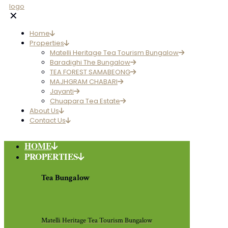
✕
Home
Properties
Matelli Heritage Tea Tourism Bungalow
Baradighi The Bungalow
TEA FOREST SAMABEONG
MAJHGRAM CHABARI
Jayanti
Chuapara Tea Estate
About Us
Contact Us
HOME
PROPERTIES
Tea Bungalow
Matelli Heritage Tea Tourism Bungalow