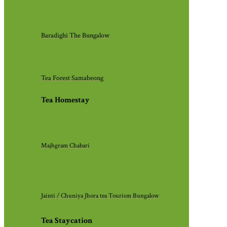
Baradighi The Bungalow
Tea Forest Samabeong
Tea Homestay
Majhgram Chabari
Jainti / Chuniya Jhora tea Tourism Bungalow
Tea Staycation