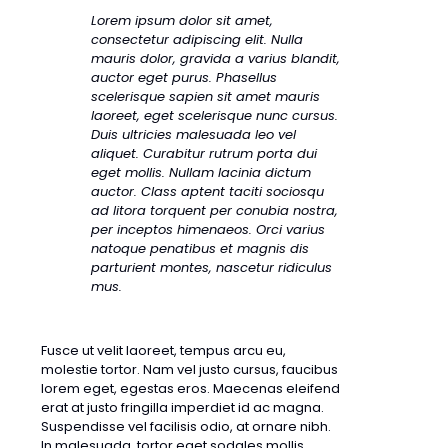
Lorem ipsum dolor sit amet,
consectetur adipiscing elit. Nulla
mauris dolor, gravida a varius blandit,
auctor eget purus. Phasellus
scelerisque sapien sit amet mauris
laoreet, eget scelerisque nunc cursus.
Duis ultricies malesuada leo vel
aliquet. Curabitur rutrum porta dui
eget mollis. Nullam lacinia dictum
auctor. Class aptent taciti sociosqu
ad litora torquent per conubia nostra,
per inceptos himenaeos. Orci varius
natoque penatibus et magnis dis
parturient montes, nascetur ridiculus
mus.
Fusce ut velit laoreet, tempus arcu eu,
molestie tortor. Nam vel justo cursus, faucibus
lorem eget, egestas eros. Maecenas eleifend
erat at justo fringilla imperdiet id ac magna.
Suspendisse vel facilisis odio, at ornare nibh.
In malesuada, tortor eget sodales mollis,