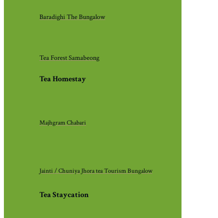
Baradighi The Bungalow
Tea Forest Samabeong
Tea Homestay
Majhgram Chabari
Jainti / Chuniya Jhora tea Tourism Bungalow
Tea Staycation