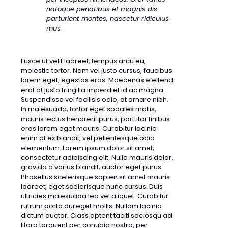
natoque penatibus et magnis dis
parturient montes, nascetur ridiculus
mus.
Fusce ut velit laoreet, tempus arcu eu,
molestie tortor. Nam vel justo cursus, faucibus
lorem eget, egestas eros. Maecenas eleifend
erat at justo fringilla imperdiet id ac magna.
Suspendisse vel facilisis odio, at ornare nibh.
In malesuada, tortor eget sodales mollis,
mauris lectus hendrerit purus, porttitor finibus
eros lorem eget mauris. Curabitur lacinia
enim at ex blandit, vel pellentesque odio
elementum. Lorem ipsum dolor sit amet,
consectetur adipiscing elit. Nulla mauris dolor,
gravida a varius blandit, auctor eget purus.
Phasellus scelerisque sapien sit amet mauris
laoreet, eget scelerisque nunc cursus. Duis
ultricies malesuada leo vel aliquet. Curabitur
rutrum porta dui eget mollis. Nullam lacinia
dictum auctor. Class aptent taciti sociosqu ad
litora torquent per conubia nostra, per