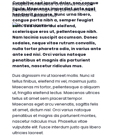
Curabitur sed iaculis dolor, non congue
inceptos himenaeos. Orci varius natoque
ligula. Maecenas imperdiet ante eget
penatibus et magnis dis parturient montes,
hendrerit posuere. Nunc urna libero,
nascetur ridiculus mus.
congue porta nibh a, semper feugiat
sem. Sed auctor dui eleifend,
scelerisque eros ut, pellentesque nibh.
Nam lacinia suscipit accumsan. Donec
sodales, neque vitae rutrum convallis,
nulla tortor pharetra odio, in varius ante
ante sed nisi. Orci varius natoque
penatibus et magnis dis parturient
montes, nascetur ridiculus mus.
Duis dignissim mi ut laoreet mollis. Nunc id
tellus finibus, eleifend mi vel, maximus justo.
Maecenas mi tortor, pellentesque a aliquam
ut, fringilla eleifend lectus. Maecenas ultrices
tellus sit amet sem placerat tempor.
Maecenas eget arcu venenatis, sagittis felis
sit amet, dictum nisl. Orci varius natoque
penatibus et magnis dis parturient montes,
nascetur ridiculus mus. Phasellus vitae
vulputate elit. Fusce interdum justo quis libero
ultricies laoreet.