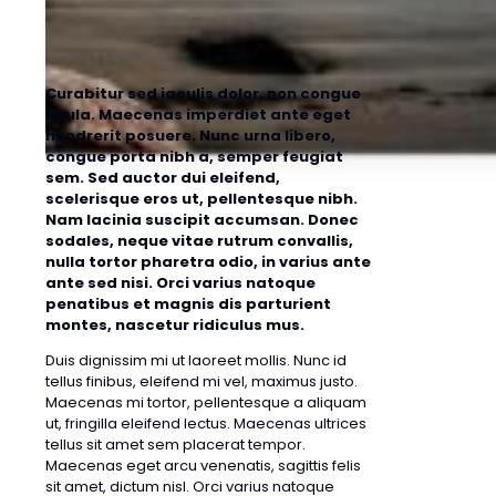
Curabitur sed iaculis dolor, non congue
ligula. Maecenas imperdiet ante eget
hendrerit posuere. Nunc urna libero,
congue porta nibh a, semper feugiat
sem. Sed auctor dui eleifend,
scelerisque eros ut, pellentesque nibh.
Nam lacinia suscipit accumsan. Donec
sodales, neque vitae rutrum convallis,
nulla tortor pharetra odio, in varius ante
ante sed nisi. Orci varius natoque
penatibus et magnis dis parturient
montes, nascetur ridiculus mus.
Duis dignissim mi ut laoreet mollis. Nunc id
tellus finibus, eleifend mi vel, maximus justo.
Maecenas mi tortor, pellentesque a aliquam
ut, fringilla eleifend lectus. Maecenas ultrices
tellus sit amet sem placerat tempor.
Maecenas eget arcu venenatis, sagittis felis
sit amet, dictum nisl. Orci varius natoque