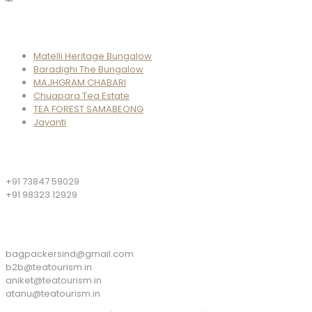
Properties
Matelli Heritage Bungalow
Baradighi The Bungalow
MAJHGRAM CHABARI
Chuapara Tea Estate
TEA FOREST SAMABEONG
Jayanti
Phone
+91 73847 59029
+91 98323 12929
Email
bagpackersind@gmail.com
b2b@teatourism.in
aniket@teatourism.in
atanu@teatourism.in