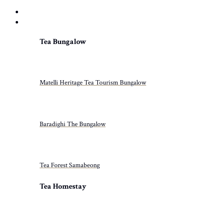
HOME
PROPERTIES
Tea Bungalow
Matelli Heritage Tea Tourism Bungalow
Baradighi The Bungalow
Tea Forest Samabeong
Tea Homestay